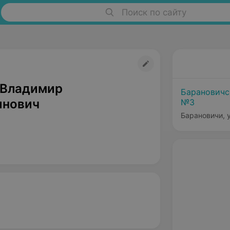
Поиск по сайту
 Владимир
Барановичс
инович
№3
Барановичи, у