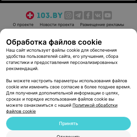
О проекте
Новости проекта
Размещение рекламы
Медицинский маркетинг
Публичный договор
Обработка файлов cookie
Пользовательское соглашение
Способы оплаты
Наш сайт использует файлы cookie для обеспечения
Вакансии
Партнеры
удобства пользователей сайта, его улучшения, сбора
Написать руководителю 103.by
статистики и предоставления персонализированных
Написать в поддержку
рекомендаций.
Персональные настройки cookie
Вы можете настроить параметры использования файлов
Обработка персональных данных
cookie или изменить свое согласие в более позднее время.
Для получения дополнительной информации о целях,
сроках и порядке использования файлов cookie вы
можете ознакомиться с нашей
Политикой обработки
файлов cookie
Принять
© 2026 ООО «Артокс Лаб», УНП 191700409
| 220012, Республика Беларусь,
г. Минск, улица Толбухина, 2, пом. 16 | help@103.by
Отклонить