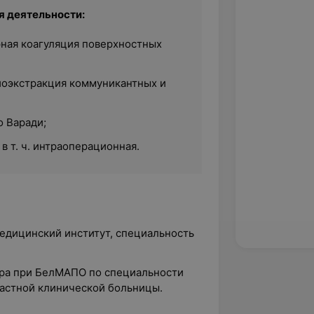
 деятельности:
рная коагуляция поверхностных
иоэкстракция коммуникантных и
 Варади;
в т. ч. интраоперационная.
едицинский институт, специальность
ура при БелМАПО по специальности
ластной клинической больницы.