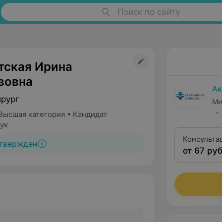
Поиск по сайту
тская Ирина
вовна
Ак
ирург
Ми
Высшая категория • Кандидат
ук
Консульта
твержден
от 67 руб
(флеболог
наук