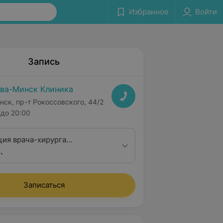
Избранное
Войти
Запись
ва-Минск Клиника
нск, пр-т Рокоссовского, 44/2
до 20:00
ция врача-хирурга
.
а), кандидата медицинских
Записаться