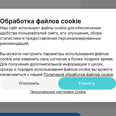
однократно курсы усовершенствования
применением лазерных технологий в
Обработка файлов cookie
Наш сайт использует файлы cookie для обеспечения
стике сосудов нижних конечностей на
удобства пользователей сайта, его улучшения, сбора
НПЦ «Кардиология»;
статистики и предоставления персонализированных
рекомендаций.
логии со склеротерапией на базе ГОУ
Москва.
Вы можете настроить параметры использования файлов
cookie или изменить свое согласие в более позднее время.
Для получения дополнительной информации о целях,
сроках и порядке использования файлов cookie вы можете
 варикозная болезнь нижних
ознакомиться с нашей
Политикой обработки файлов cookie
. Подгайский, И. С. Старосветская),
Отклонить
Принять
2005 г.;
Персональные настройки Cookie
х работ.