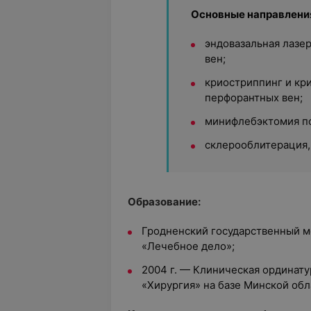
Основные направления
эндовазальная лазе
вен;
криостриппинг и кр
перфорантных вен;
минифлебэктомия по
склерооблитерация, 
Образование:
Гродненский государственный м
«Лечебное дело»;
2004 г. — Клиническая ординат
«Хирургия» на базе Минской об