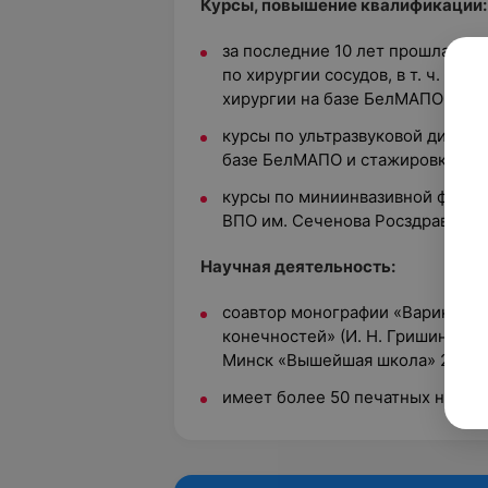
Курсы, повышение квалификации:
за последние 10 лет прошла не
по хирургии сосудов, в т. ч. с 
хирургии на базе БелМАПО;
курсы по ультразвуковой диагно
базе БелМАПО и стажировка в Р
курсы по миниинвазивной флебо
ВПО им. Сеченова Росздрава, г. 
Научная деятельность:
соавтор монографии «Варикоз и
конечностей» (И. Н. Гришин, В. Н
Минск «Вышейшая школа» 245 с., 
имеет более 50 печатных научны