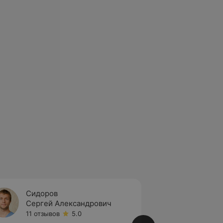
Сидоров
Новик
Сергей Александрович
Натал
11 отзывов
5.0
1 отзыв