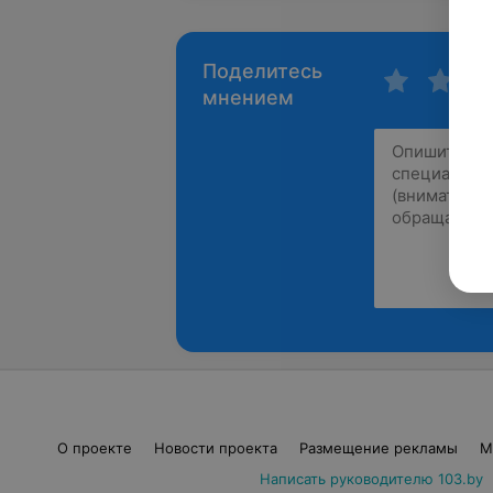
Поделитесь
мнением
О проекте
Новости проекта
Размещение рекламы
М
Написать руководителю 103.by