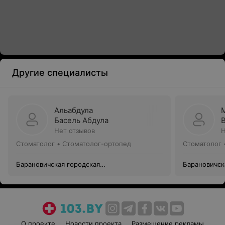
Другие специалисты
Альабдула
Басель Абдула
Нет отзывов
Н
Стоматолог • Стоматолог-ортопед
Стоматолог 
Барановичская городская
Барановичск
стоматологическая поликлиника №2
стоматологи
О проекте
Новости проекта
Размещение рекламы