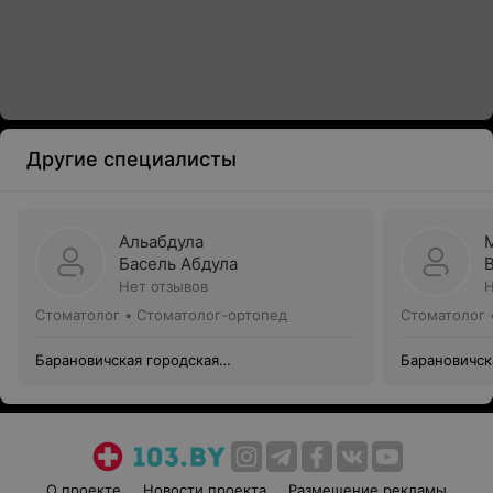
Другие специалисты
Альабдула
Басель Абдула
Нет отзывов
Н
Стоматолог • Стоматолог-ортопед
Стоматолог 
Барановичская городская
Барановичск
стоматологическая поликлиника №2
стоматологи
О проекте
Новости проекта
Размещение рекламы