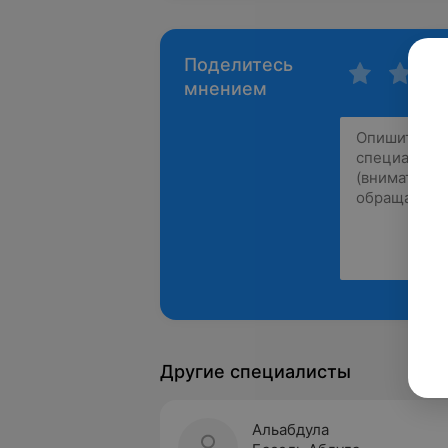
Поделитесь
мнением
Другие специалисты
Альабдула