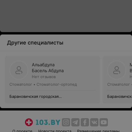
Другие специалисты
Альабдула
Басель Абдула
Нет отзывов
Н
Стоматолог • Стоматолог-ортопед
Стоматолог 
Барановичская городская
Барановичск
стоматологическая поликлиника №2
стоматологи
О проекте
Новости проекта
Размещение рекламы