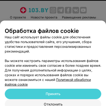
О проекте
Новости проекта
Размещение рекламы
Медицинский маркетинг
Публичный договор
Обработка файлов cookie
Пользовательское соглашение
Способы оплаты
Наш сайт использует файлы cookie для обеспечения
Вакансии
Партнеры
удобства пользователей сайта, его улучшения, сбора
Написать руководителю 103.by
статистики и предоставления персонализированных
Написать в поддержку
рекомендаций.
Персональные настройки cookie
Вы можете настроить параметры использования файлов
Обработка персональных данных
cookie или изменить свое согласие в более позднее время.
Для получения дополнительной информации о целях,
сроках и порядке использования файлов cookie вы
можете ознакомиться с нашей
Политикой обработки
файлов cookie
Принять
© 2026 ООО «Артокс Лаб», УНП 191700409
| 220012, Республика Беларусь,
г. Минск, улица Толбухина, 2, пом. 16 | help@103.by
Отклонить