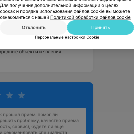
тересен и полон открытий!»
Для получения дополнительной информации о целях,
сроках и порядке использования файлов cookie вы можете
 с детьми от 5 до 7 лет по
ознакомиться с нашей
Политикой обработки файлов cookie
ружающим миром».
Отклонить
Принять
ость центра авторский курс
Персональные настройки Cookie
щего мира и бережному отношению к
го пособия для детей дошкольного и
иродные объекты и явления