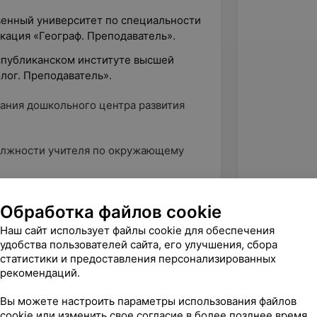
твенный университет по специальности
кация «Географ. Преподаватель».
еспубликанском институте высшей
лог. Преподаватель».
дания дошкольного центра развития
должности учителя по окружающему
ентра абсолютно прост — ребёнок
Обработка файлов cookie
Наш сайт использует файлы cookie для обеспечения
ентарен — ребёнок желает с ним
удобства пользователей сайта, его улучшения, сбора
гуманист, основоположник научной
статистики и предоставления персонализированных
 «сначала – любовь, потом –
рекомендаций.
Вы можете настроить параметры использования файлов
cookie или изменить свое согласие в более позднее время.