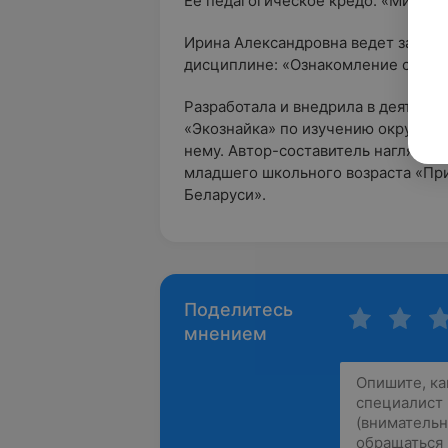
Её педагогическое кредо: «Мир ин
Ирина Александровна ведет занятия
дисциплине: «Ознакомление с ок
Разработала и внедрила в деятельн
«Экознайка» по изучению окружаю
нему. Автор-составитель наглядно
младшего школьного возраста «Пр
Беларуси».
Поделитесь
мнением