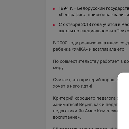
1994 г. - Белорусский государс
«География», присвоена квалифи
С октября 2018 года учится в Р
школы по специальности «Психо
В 2000 году реализовала идею соз
ребенка «УМКА» и возглавила его.
По совместительству работает в 
миру.
Считает, что критерий хорошего ц
хочет в него идти!
Критерий хорошего педагога элем
заниматься! Верит, как и педагог-
педагогики Ян Амос Каменский, что
воспитание».