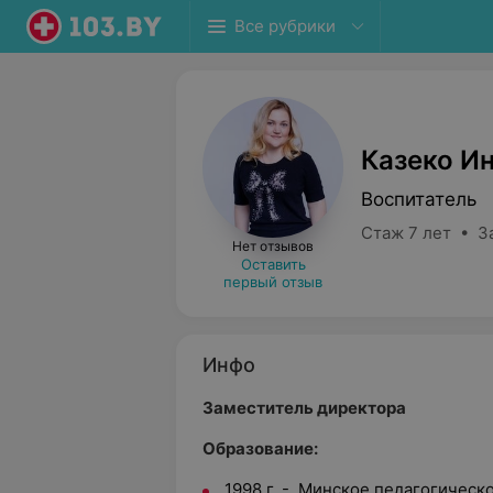
Все рубрики
Казеко И
Воспитатель
Стаж 7 лет • З
Нет отзывов
Оставить
первый отзыв
Инфо
Заместитель директора
Образование:
1998 г. - Минское педагогическ