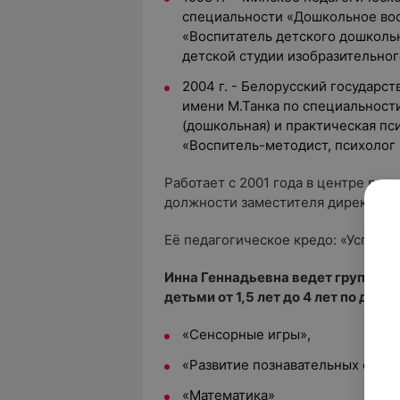
специальности «Дошкольное вос
«Воспитатель детского дошколь
детской студии изобразительног
2004 г. - Белорусский государс
имени М.Танка по специальности
(дошкольная) и практическая пс
«Воспитель-методист, психолог 
Работает с 2001 года в центре разв
должности заместителя директора 
Её педагогическое кредо: «Успехи 
Инна Геннадьевна ведет групповы
детьми от 1,5 лет до 4 лет по дисц
«Сенсорные игры»,
«Развитие познавательных спос
«Математика»