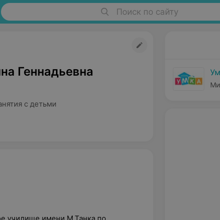
Поиск по сайту
нна Геннадьевна
Ум
Ми
анятия с детьми
ое училище имени М.Танка по