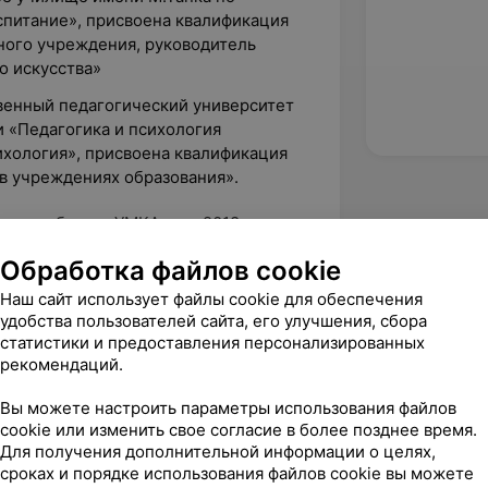
питание», присвоена квалификация
ного учреждения, руководитель
о искусства»
твенный педагогический университет
 «Педагогика и психология
ихология», присвоена квалификация
в учреждениях образования».
ития ребенка «УМКА», а с 2018 года — в
по основной деятельности.
Обработка файлов cookie
моих воспитанников – мои успехи!»
Наш сайт использует файлы cookie для обеспечения
удобства пользователей сайта, его улучшения, сбора
е и индивидуальные занятия с
статистики и предоставления персонализированных
иплинам:
рекомендаций.
Вы можете настроить параметры использования файлов
cookie или изменить свое согласие в более позднее время.
обностей»,
Для получения дополнительной информации о целях,
сроках и порядке использования файлов cookie вы можете