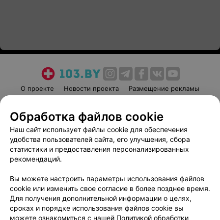
О проекте
Новости проекта
Размещение рекламы
Медицинский маркетинг
Публичный договор
Обработка файлов cookie
Пользовательское соглашение
Способы оплаты
Наш сайт использует файлы cookie для обеспечения
Вакансии
Партнеры
удобства пользователей сайта, его улучшения, сбора
Написать руководителю 103.by
статистики и предоставления персонализированных
Написать в поддержку
рекомендаций.
Персональные настройки cookie
Вы можете настроить параметры использования файлов
Обработка персональных данных
cookie или изменить свое согласие в более позднее время.
Для получения дополнительной информации о целях,
сроках и порядке использования файлов cookie вы
можете ознакомиться с нашей
Политикой обработки