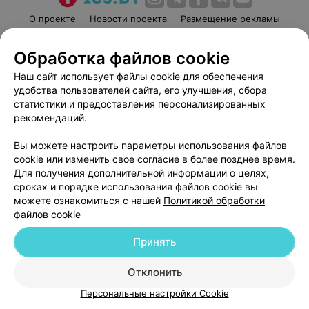
О проекте
Новости проекта
Размещение рекламы
Медицинский маркетинг
Публичный договор
Обработка файлов cookie
Пользовательское соглашение
Способы оплаты
Наш сайт использует файлы cookie для обеспечения
Вакансии
Партнеры
удобства пользователей сайта, его улучшения, сбора
Написать руководителю 103.by
статистики и предоставления персонализированных
Написать в поддержку
рекомендаций.
Персональные настройки cookie
Вы можете настроить параметры использования файлов
Обработка персональных данных
cookie или изменить свое согласие в более позднее время.
Для получения дополнительной информации о целях,
сроках и порядке использования файлов cookie вы
можете ознакомиться с нашей
Политикой обработки
файлов cookie
Принять
© 2026 ООО «Артокс Лаб», УНП 191700409
| 220012, Республика Беларусь,
г. Минск, улица Толбухина, 2, пом. 16 | help@103.by
Отклонить
Служба поддержки
+375 291212755
Персональные настройки Cookie