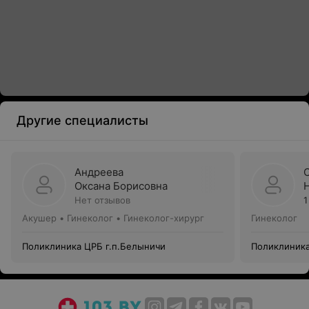
Другие специалисты
Андреева
Оксана Борисовна
Нет отзывов
1
Акушер • Гинеколог • Гинеколог-хирург
Гинеколог
Поликлиника ЦРБ г.п.Белыничи
Поликлиника