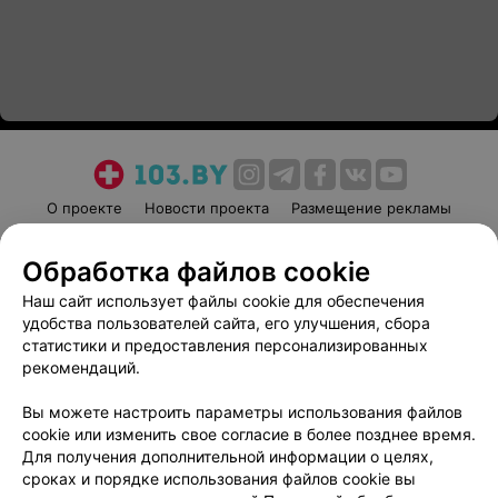
О проекте
Новости проекта
Размещение рекламы
Медицинский маркетинг
Публичный договор
Обработка файлов cookie
Пользовательское соглашение
Способы оплаты
Наш сайт использует файлы cookie для обеспечения
Вакансии
Партнеры
удобства пользователей сайта, его улучшения, сбора
Написать руководителю 103.by
статистики и предоставления персонализированных
Написать в поддержку
рекомендаций.
Персональные настройки cookie
Вы можете настроить параметры использования файлов
Обработка персональных данных
cookie или изменить свое согласие в более позднее время.
Для получения дополнительной информации о целях,
сроках и порядке использования файлов cookie вы