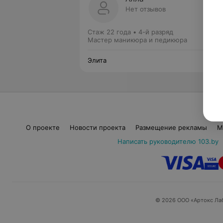
Нет отзывов
Стаж 22 года
•
4-й разряд
Мастер маникюра и педикюра
Элита
О проекте
Новости проекта
Размещение рекламы
М
Написать руководителю 103.by
© 2026 ООО «Артокс Ла