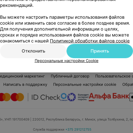
рекомендаций.
Нет отзывов
Вы можете настроить параметры использования файлов
Стаж 7 лет
•
3-й разряд
cookie или изменить свое согласие в более позднее время.
Мастер маникюра и педикюра
Для получения дополнительной информации о целях,
сроках и порядке использования файлов cookie вы можете
Элита
ознакомиться с нашей
Политикой обработки файлов cookie
Отклонить
Принять
Персональные настройки Cookie
едицинский маркетинг
Публичный договор
Пользовательское 
Написать в поддержку
Персональные настройки cookie
Обра
б», УНП 191700409
| 220012, Республика Беларусь, г. Минск, улица Толбухина, 2, п
Служба поддержки
+375 291212755