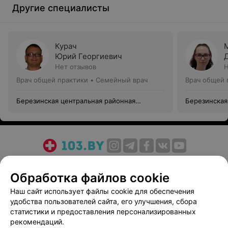
Другие специалисты
Курач
Юрий Георгиевич
Нет отзывов
Н
Врач общей практики • Семейный врач
Врач общей 
Березинская центральная районная
Березинская
больница
больница
О проекте
Новости проекта
Размещение рекламы
Обработка файлов cookie
Медицинский маркетинг
Публичный договор
Пользовательское соглашение
Способы оплаты
Наш сайт использует файлы cookie для обеспечения
удобства пользователей сайта, его улучшения, сбора
Вакансии
Партнеры
статистики и предоставления персонализированных
Написать руководителю 103.by
рекомендаций.