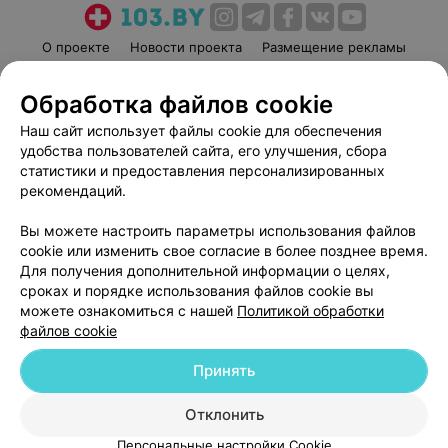
О проекте
Новости проекта
Размещение рекламы
Медицинский маркетинг
Публичный договор
Обработка файлов cookie
Пользовательское соглашение
Способы оплаты
Наш сайт использует файлы cookie для обеспечения
Вакансии
Партнеры
удобства пользователей сайта, его улучшения, сбора
Написать руководителю 103.by
статистики и предоставления персонализированных
Написать в поддержку
рекомендаций.
Персональные настройки cookie
Вы можете настроить параметры использования файлов
Обработка персональных данных
cookie или изменить свое согласие в более позднее время.
Для получения дополнительной информации о целях,
сроках и порядке использования файлов cookie вы
можете ознакомиться с нашей
Политикой обработки
файлов cookie
Принять
© 2026 ООО «Артокс Лаб», УНП 191700409
| 220012, Республика Беларусь,
г. Минск, улица Толбухина, 2, пом. 16 | help@103.by
Отклонить
Служба поддержки
+375 291212755
Персональные настройки Cookie