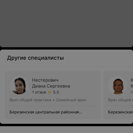
Другие специалисты
Нестерович
Диана Сергеевна
1 отзыв
5.0
Н
Врач общей практики • Семейный врач
Врач общей 
Березинская центральная районная
Березинская
больница
больница