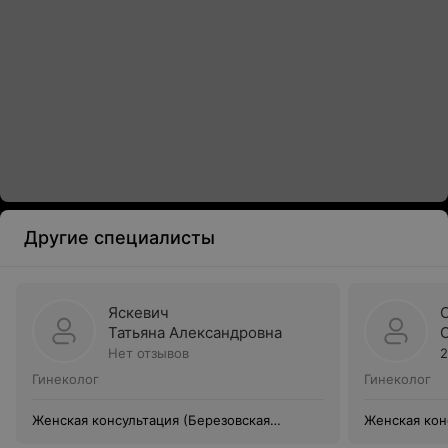
Другие специалисты
Яскевич
Татьяна Александровна
Нет отзывов
2
Гинеколог
Гинеколог
Женская консультация (Березовская
Женская кон
центральная районная больница)
центральная