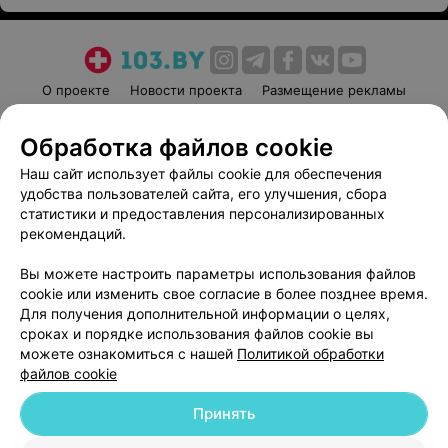
О проекте
Новости проекта
Размещение рекламы
Медицинский маркетинг
Публичный договор
Обработка файлов cookie
Пользовательское соглашение
Способы оплаты
Наш сайт использует файлы cookie для обеспечения
Вакансии
Партнеры
удобства пользователей сайта, его улучшения, сбора
Написать руководителю 103.by
статистики и предоставления персонализированных
Написать в поддержку
рекомендаций.
Персональные настройки cookie
Вы можете настроить параметры использования файлов
Обработка персональных данных
cookie или изменить свое согласие в более позднее время.
Для получения дополнительной информации о целях,
сроках и порядке использования файлов cookie вы
можете ознакомиться с нашей
Политикой обработки
файлов cookie
Принять
© 2026 ООО «Артокс Лаб», УНП 191700409
| 220012, Республика Беларусь,
г. Минск, улица Толбухина, 2, пом. 16 | help@103.by