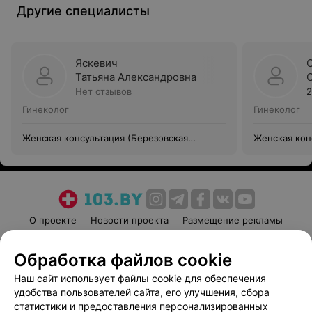
Другие специалисты
Яскевич
Татьяна Александровна
Нет отзывов
2
Гинеколог
Гинеколог
Женская консультация (Березовская
Женская кон
центральная районная больница)
центральная
О проекте
Новости проекта
Размещение рекламы
Медицинский маркетинг
Публичный договор
Обработка файлов cookie
Пользовательское соглашение
Способы оплаты
Наш сайт использует файлы cookie для обеспечения
Вакансии
Партнеры
удобства пользователей сайта, его улучшения, сбора
Написать руководителю 103.by
статистики и предоставления персонализированных