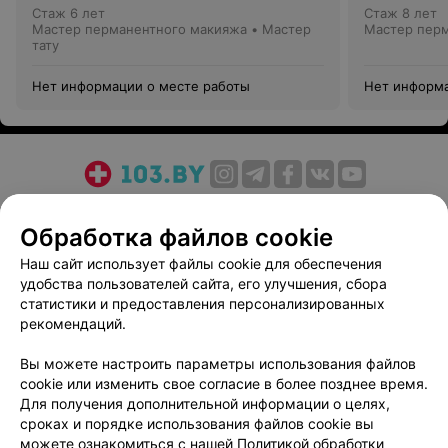
Стаж 6 лет
Стаж 8 лет
Мастер перманентного макияжа • Мастер
Мастер пер
тату
Нет информации о месте работы
Нет информа
О проекте
Новости проекта
Размещение рекламы
Обработка файлов cookie
Медицинский маркетинг
Публичный договор
Пользовательское соглашение
Способы оплаты
Наш сайт использует файлы cookie для обеспечения
удобства пользователей сайта, его улучшения, сбора
Вакансии
Партнеры
статистики и предоставления персонализированных
Написать руководителю 103.by
рекомендаций.
Написать в поддержку
Вы можете настроить параметры использования файлов
Персональные настройки cookie
cookie или изменить свое согласие в более позднее время.
Обработка персональных данных
Для получения дополнительной информации о целях,
сроках и порядке использования файлов cookie вы
можете ознакомиться с нашей
Политикой обработки