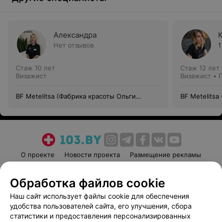
Александра
Нет отзывов
1
Стаж 10 лет
Стаж 12 лет
Визажист
Визажист • 
BF Metelitsa (Фабрика красоты Ольги
BF Metelitsa
Метелицы)
Метелицы)
О проекте
Новости проекта
Размещение рекламы
Медицинский маркетинг
Публичный договор
Обработка файлов cookie
Пользовательское соглашение
Способы оплаты
Наш сайт использует файлы cookie для обеспечения
Вакансии
Партнеры
удобства пользователей сайта, его улучшения, сбора
Написать руководителю 103.by
статистики и предоставления персонализированных