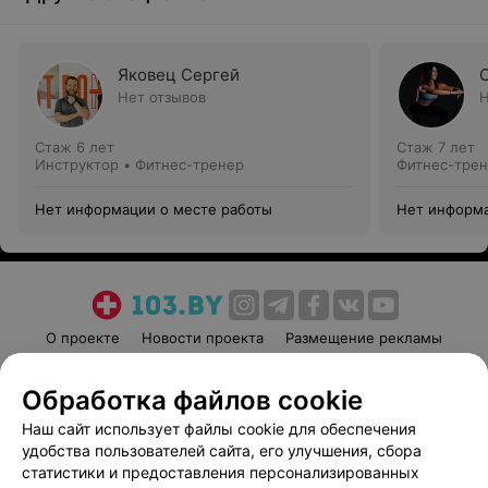
Яковец Сергей
Нет отзывов
Н
Стаж 6 лет
Стаж 7 лет
Инструктор • Фитнес-тренер
Фитнес-трен
Нет информации о месте работы
Нет информа
О проекте
Новости проекта
Размещение рекламы
Медицинский маркетинг
Публичный договор
Обработка файлов cookie
Пользовательское соглашение
Способы оплаты
Наш сайт использует файлы cookie для обеспечения
Вакансии
Партнеры
удобства пользователей сайта, его улучшения, сбора
Написать руководителю 103.by
статистики и предоставления персонализированных