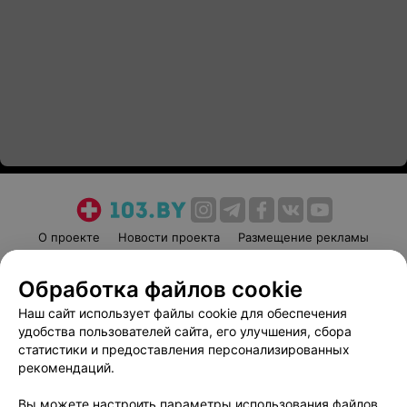
О проекте
Новости проекта
Размещение рекламы
Медицинский маркетинг
Публичный договор
Обработка файлов cookie
Пользовательское соглашение
Способы оплаты
Наш сайт использует файлы cookie для обеспечения
Вакансии
Партнеры
удобства пользователей сайта, его улучшения, сбора
Написать руководителю 103.by
статистики и предоставления персонализированных
Написать в поддержку
рекомендаций.
Персональные настройки cookie
Вы можете настроить параметры использования файлов