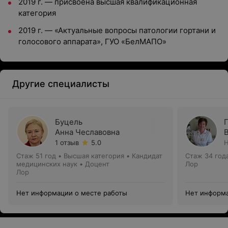
2019 г. — присвоена высшая квалификационная
категория
2019 г. — «Актуальные вопросы патологии гортани и
голосового аппарата», ГУО «БелМАПО»
Другие специалисты
Буцель
Анна Чеславовна
1 отзыв
5.0
Н
Стаж 51 год
•
Высшая категория
•
Кандидат
Стаж 34 год
медицинских наук • Доцент
Лор
Лор
Нет информации о месте работы
Нет информа