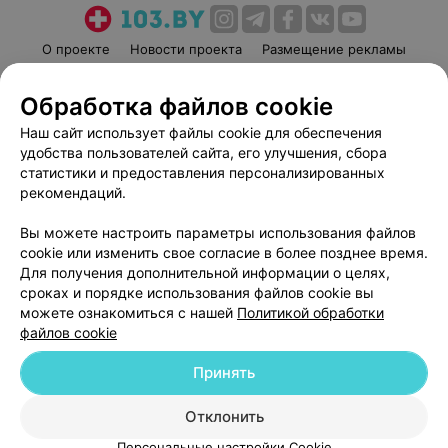
О проекте
Новости проекта
Размещение рекламы
Медицинский маркетинг
Публичный договор
Обработка файлов cookie
Пользовательское соглашение
Способы оплаты
Наш сайт использует файлы cookie для обеспечения
Вакансии
Партнеры
удобства пользователей сайта, его улучшения, сбора
Написать руководителю 103.by
статистики и предоставления персонализированных
Написать в поддержку
рекомендаций.
Персональные настройки cookie
Вы можете настроить параметры использования файлов
Обработка персональных данных
cookie или изменить свое согласие в более позднее время.
Для получения дополнительной информации о целях,
сроках и порядке использования файлов cookie вы
можете ознакомиться с нашей
Политикой обработки
файлов cookie
Принять
© 2026 ООО «Артокс Лаб», УНП 191700409
| 220012, Республика Беларусь,
г. Минск, улица Толбухина, 2, пом. 16 | help@103.by
Отклонить
Служба поддержки
+375 291212755
Персональные настройки Cookie