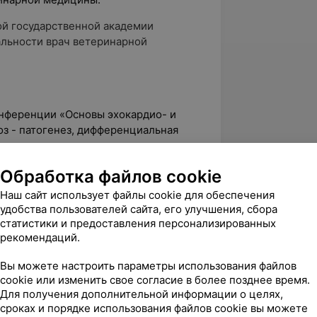
кой государственной академии
льности врач ветеринарной
конференции «Основы эхокардио- и
з - патогенез, дифференциальная
тика» -лектор - к.в.н. , член
филяриозу и Ангилостронгилезу, член
Обработка файлов cookie
гов, Чернов Владимир Николаевич. Г.
Наш сайт использует файлы cookie для обеспечения
удобства пользователей сайта, его улучшения, сбора
с по повышению квалификации
статистики и предоставления персонализированных
х домашних животных –
рекомендаций.
контроль, Москва.
Вы можете настроить параметры использования файлов
cookie или изменить свое согласие в более позднее время.
Для получения дополнительной информации о целях,
сроках и порядке использования файлов cookie вы можете