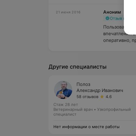
Аноним
21 июня 2016
Отзыв подт
Пользовались 
впечатления о
оперативно, п
Другие специалисты
Полоз
Александр Иванович
58 отзывов
4.6
Стаж 28 лет
Ветеринарный врач • Узкопрофильный
специалист
Нет информации о месте работы