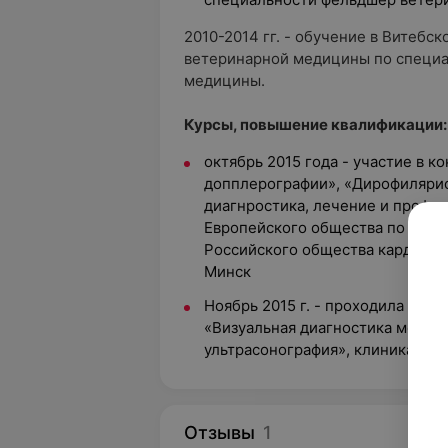
2010-2014 гг. - обучение в Витебс
ветеринарной медицины по специа
медицины.
Курсы, повышение квалификации:
октябрь 2015 года - участие в 
допплерографии», «Дирофилярио
диагнростика, лечение и профилак
Европейского общества по диро
Российского общества кардиоло
Минск
Ноябрь 2015 г. - проходила кур
«Визуальная диагностика мелки
ультрасонография», клиника Био
Отзывы
1