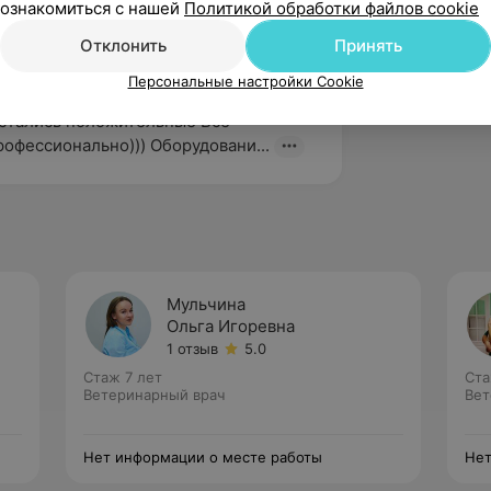
ознакомиться с нашей
Политикой обработки файлов cookie
Отклонить
Принять
вержден
Рекомендую
Персональные настройки Cookie
услугами данной клиники и 
стались положительные Все 
рофессионально))) Оборудовани...
Мульчина
Ольга Игоревна
1 отзыв
5.0
Стаж 7 лет
Ста
Ветеринарный врач
Вет
Нет информации о месте работы
Нет