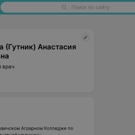
Поиск по сайту
 (Гутник) Анастасия
на
 врач
ловичском Аграрном Колледже по
инарной медицины.