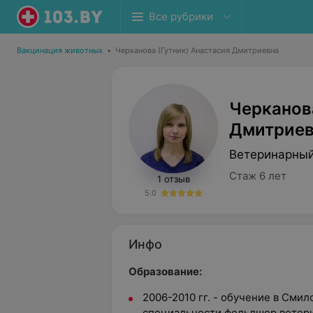
Все рубрики
Вакцинация животных
•
Черканова (Гутник) Анастасия Дмитриевна
Черканова
Дмитриев
Ветеринарный
Стаж 6 лет
1 отзыв
5.0
Инфо
Образование:
2006-2010 гг. - обучение в Сми
специальности фельдшер ветер