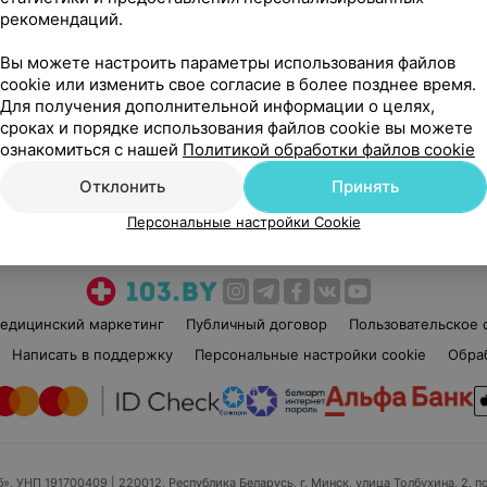
рекомендаций.
Вы можете настроить параметры использования файлов
cookie или изменить свое согласие в более позднее время.
Для получения дополнительной информации о целях,
сроках и порядке использования файлов cookie вы можете
Рекомендую
ознакомиться с нашей
Политикой обработки файлов cookie
Отклонить
Принять
Персональные настройки Cookie
едицинский маркетинг
Публичный договор
Пользовательское 
Написать в поддержку
Персональные настройки cookie
Обра
б», УНП 191700409
| 220012, Республика Беларусь, г. Минск, улица Толбухина, 2, п