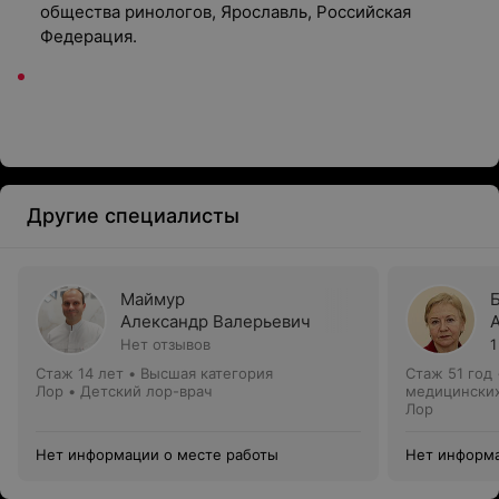
общества ринологов, Ярославль, Российская
Федерация.
Другие специалисты
Маймур
Александр Валерьевич
Нет отзывов
1
Стаж 14 лет
•
Высшая категория
Стаж 51 год
Лор • Детский лор-врач
медицинских
Лор
Нет информации о месте работы
Нет информа