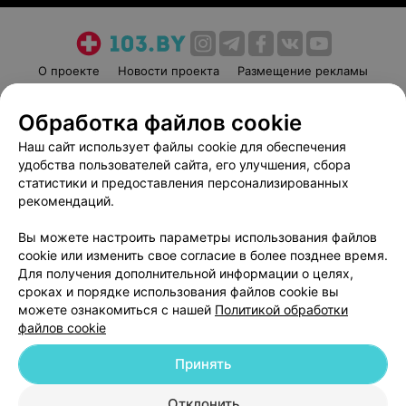
О проекте
Новости проекта
Размещение рекламы
Медицинский маркетинг
Публичный договор
Обработка файлов cookie
Пользовательское соглашение
Способы оплаты
Наш сайт использует файлы cookie для обеспечения
Вакансии
Партнеры
удобства пользователей сайта, его улучшения, сбора
Написать руководителю 103.by
статистики и предоставления персонализированных
Написать в поддержку
рекомендаций.
Персональные настройки cookie
Вы можете настроить параметры использования файлов
Обработка персональных данных
cookie или изменить свое согласие в более позднее время.
Для получения дополнительной информации о целях,
сроках и порядке использования файлов cookie вы
можете ознакомиться с нашей
Политикой обработки
файлов cookie
Принять
© 2026 ООО «Артокс Лаб», УНП 191700409
| 220012, Республика Беларусь,
г. Минск, улица Толбухина, 2, пом. 16 | help@103.by
Отклонить