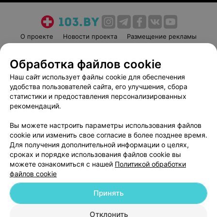
О проекте
Новости проекта
Размещение рекламы
Медицинский маркетинг
Публичный договор
Обработка файлов cookie
Пользовательское соглашение
Способы оплаты
Наш сайт использует файлы cookie для обеспечения
Вакансии
Партнеры
удобства пользователей сайта, его улучшения, сбора
Написать руководителю 103.by
статистики и предоставления персонализированных
Написать в поддержку
рекомендаций.
Персональные настройки cookie
Вы можете настроить параметры использования файлов
Обработка персональных данных
cookie или изменить свое согласие в более позднее время.
Для получения дополнительной информации о целях,
сроках и порядке использования файлов cookie вы
можете ознакомиться с нашей
Политикой обработки
файлов cookie
Принять
© 2026 ООО «Артокс Лаб», УНП 191700409
| 220012, Республика Беларусь,
г. Минск, улица Толбухина, 2, пом. 16 | help@103.by
Отклонить