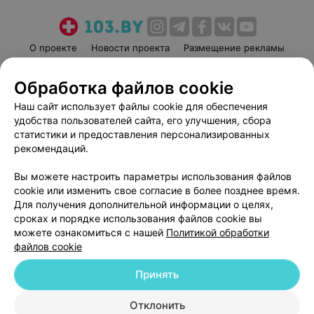
О проекте
Новости проекта
Размещение рекламы
Медицинский маркетинг
Публичный договор
Обработка файлов cookie
Пользовательское соглашение
Способы оплаты
Наш сайт использует файлы cookie для обеспечения
Вакансии
Партнеры
удобства пользователей сайта, его улучшения, сбора
Написать руководителю 103.by
статистики и предоставления персонализированных
Написать в поддержку
рекомендаций.
Персональные настройки cookie
Вы можете настроить параметры использования файлов
Обработка персональных данных
cookie или изменить свое согласие в более позднее время.
Для получения дополнительной информации о целях,
сроках и порядке использования файлов cookie вы
можете ознакомиться с нашей
Политикой обработки
файлов cookie
Принять
© 2026 ООО «Артокс Лаб», УНП 191700409
| 220012, Республика Беларусь,
г. Минск, улица Толбухина, 2, пом. 16 | help@103.by
Отклонить