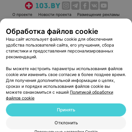
О проекте
Новости проекта
Размещение рекламы
Медицинский маркетинг
Публичный договор
Обработка файлов cookie
Пользовательское соглашение
Способы оплаты
Наш сайт использует файлы cookie для обеспечения
Вакансии
Партнеры
удобства пользователей сайта, его улучшения, сбора
Написать руководителю 103.by
статистики и предоставления персонализированных
Написать в поддержку
рекомендаций.
Персональные настройки cookie
Вы можете настроить параметры использования файлов
Обработка персональных данных
cookie или изменить свое согласие в более позднее время.
Для получения дополнительной информации о целях,
сроках и порядке использования файлов cookie вы
можете ознакомиться с нашей
Политикой обработки
файлов cookie
Принять
© 2026 ООО «Артокс Лаб», УНП 191700409
| 220012, Республика Беларусь,
г. Минск, улица Толбухина, 2, пом. 16 | help@103.by
Отклонить
Служба поддержки
+375 291212755
Персональные настройки Cookie