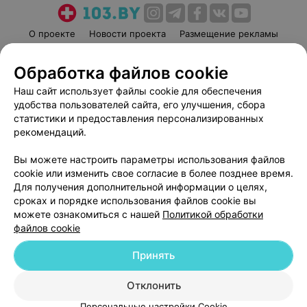
О проекте
Новости проекта
Размещение рекламы
Медицинский маркетинг
Публичный договор
Обработка файлов cookie
Пользовательское соглашение
Способы оплаты
Наш сайт использует файлы cookie для обеспечения
Вакансии
Партнеры
удобства пользователей сайта, его улучшения, сбора
Написать руководителю 103.by
статистики и предоставления персонализированных
Написать в поддержку
рекомендаций.
Персональные настройки cookie
Вы можете настроить параметры использования файлов
Обработка персональных данных
cookie или изменить свое согласие в более позднее время.
Для получения дополнительной информации о целях,
сроках и порядке использования файлов cookie вы
можете ознакомиться с нашей
Политикой обработки
файлов cookie
Принять
© 2026 ООО «Артокс Лаб», УНП 191700409
| 220012, Республика Беларусь,
г. Минск, улица Толбухина, 2, пом. 16 | help@103.by
Отклонить
Служба поддержки
+375 291212755
Персональные настройки Cookie