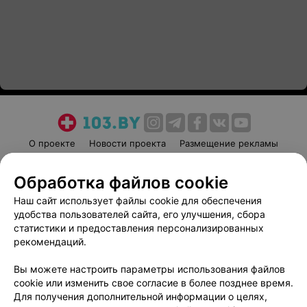
О проекте
Новости проекта
Размещение рекламы
Медицинский маркетинг
Публичный договор
Обработка файлов cookie
Пользовательское соглашение
Способы оплаты
Наш сайт использует файлы cookie для обеспечения
Вакансии
Партнеры
удобства пользователей сайта, его улучшения, сбора
Написать руководителю 103.by
статистики и предоставления персонализированных
Написать в поддержку
рекомендаций.
Персональные настройки cookie
Вы можете настроить параметры использования файлов
Обработка персональных данных
cookie или изменить свое согласие в более позднее время.
Для получения дополнительной информации о целях,