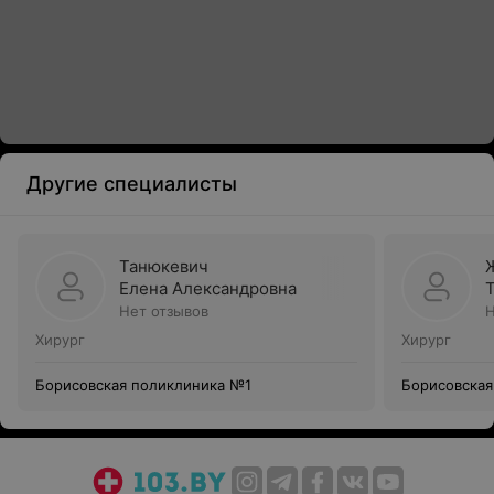
Другие специалисты
Танюкевич
Елена Александровна
Нет отзывов
Н
Хирург
Хирург
Борисовская поликлиника №1
Борисовская