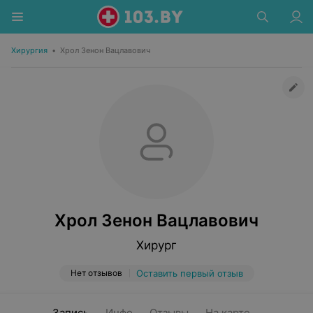
Хирургия
•
Хрол Зенон Вацлавович
Хрол Зенон Вацлавович
Хирург
Нет отзывов
Оставить первый отзыв
Запись
Инфо
Отзывы
На карте