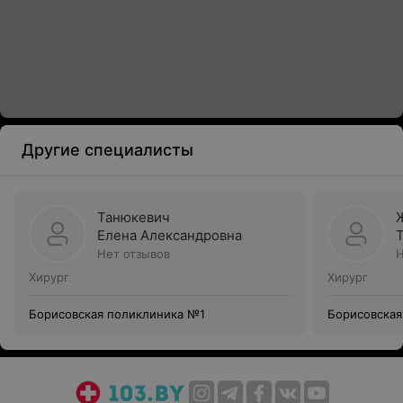
Другие специалисты
Танюкевич
Елена Александровна
Нет отзывов
Н
Хирург
Хирург
Борисовская поликлиника №1
Борисовская