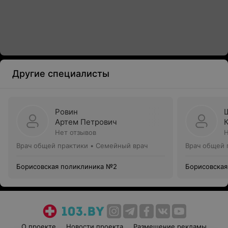
Другие специалисты
Ровин
Артем Петрович
Нет отзывов
Н
Врач общей практики • Семейный врач
Врач общей 
Борисовская поликлиника №2
Борисовская
О проекте
Новости проекта
Размещение рекламы