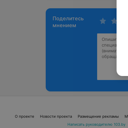
Поделитесь
мнением
О проекте
Новости проекта
Размещение рекламы
М
Написать руководителю 103.by