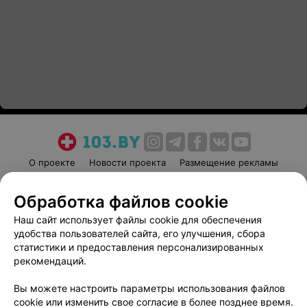
О проекте
Новости проекта
Размещение рекламы
Медицинский маркетинг
Публичный договор
Обработка файлов cookie
Пользовательское соглашение
Способы оплаты
Наш сайт использует файлы cookie для обеспечения
Вакансии
Партнеры
удобства пользователей сайта, его улучшения, сбора
Написать руководителю 103.by
статистики и предоставления персонализированных
Написать в поддержку
рекомендаций.
Персональные настройки cookie
Вы можете настроить параметры использования файлов
Обработка персональных данных
cookie или изменить свое согласие в более позднее время.