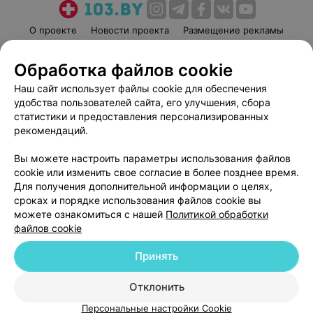
О проекте
Новости проекта
Размещение рекламы
Медицинский маркетинг
Публичный договор
Обработка файлов cookie
Пользовательское соглашение
Способы оплаты
Наш сайт использует файлы cookie для обеспечения
Вакансии
Партнеры
удобства пользователей сайта, его улучшения, сбора
Написать руководителю 103.by
статистики и предоставления персонализированных
Написать в поддержку
рекомендаций.
Персональные настройки cookie
Вы можете настроить параметры использования файлов
Обработка персональных данных
cookie или изменить свое согласие в более позднее время.
Для получения дополнительной информации о целях,
сроках и порядке использования файлов cookie вы
можете ознакомиться с нашей
Политикой обработки
файлов cookie
Принять
© 2026 ООО «Артокс Лаб», УНП 191700409
| 220012, Республика Беларусь,
г. Минск, улица Толбухина, 2, пом. 16 | help@103.by
Отклонить
Служба поддержки
+375 291212755
Персональные настройки Cookie