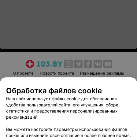
О проекте
Новости проекта
Размещение рекламы
Медицинский маркетинг
Публичный договор
Обработка файлов cookie
Пользовательское соглашение
Способы оплаты
Наш сайт использует файлы cookie для обеспечения
Вакансии
Партнеры
удобства пользователей сайта, его улучшения, сбора
Написать руководителю 103.by
статистики и предоставления персонализированных
Написать в поддержку
рекомендаций.
Персональные настройки cookie
Вы можете настроить параметры использования файлов
Обработка персональных данных
cookie или изменить свое согласие в более позднее время.