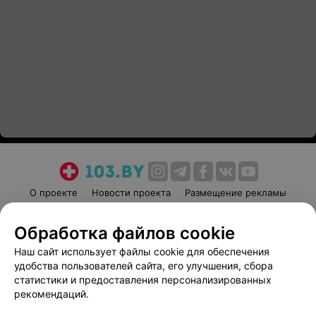
О проекте
Новости проекта
Размещение рекламы
Медицинский маркетинг
Публичный договор
Обработка файлов cookie
Пользовательское соглашение
Способы оплаты
Наш сайт использует файлы cookie для обеспечения
Вакансии
Партнеры
удобства пользователей сайта, его улучшения, сбора
Написать руководителю 103.by
статистики и предоставления персонализированных
Написать в поддержку
рекомендаций.
Персональные настройки cookie