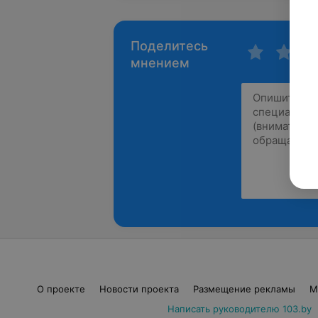
Поделитесь
мнением
О проекте
Новости проекта
Размещение рекламы
М
Написать руководителю 103.by