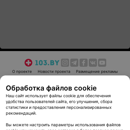
О проекте
Новости проекта
Размещение рекламы
Медицинский маркетинг
Публичный договор
Обработка файлов cookie
Пользовательское соглашение
Способы оплаты
Наш сайт использует файлы cookie для обеспечения
Вакансии
Партнеры
удобства пользователей сайта, его улучшения, сбора
Написать руководителю 103.by
статистики и предоставления персонализированных
Написать в поддержку
рекомендаций.
Персональные настройки cookie
Вы можете настроить параметры использования файлов
Обработка персональных данных