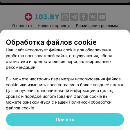
О проекте
Новости проекта
Размещение рекламы
Медицинский маркетинг
Публичный договор
Обработка файлов cookie
Пользовательское соглашение
Способы оплаты
Наш сайт использует файлы cookie для обеспечения
Вакансии
Партнеры
удобства пользователей сайта, его улучшения, сбора
Написать руководителю 103.by
статистики и предоставления персонализированных
Написать в поддержку
рекомендаций.
Персональные настройки cookie
Вы можете настроить параметры использования файлов
Обработка персональных данных
cookie или изменить свое согласие в более позднее время.
Для получения дополнительной информации о целях,
сроках и порядке использования файлов cookie вы
можете ознакомиться с нашей
Политикой обработки
файлов cookie
Принять
© 2026 ООО «Артокс Лаб», УНП 191700409
| 220012, Республика Беларусь,
г. Минск, улица Толбухина, 2, пом. 16 | help@103.by