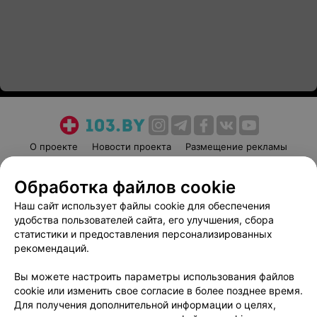
О проекте
Новости проекта
Размещение рекламы
Медицинский маркетинг
Публичный договор
Обработка файлов cookie
Пользовательское соглашение
Способы оплаты
Наш сайт использует файлы cookie для обеспечения
Вакансии
Партнеры
удобства пользователей сайта, его улучшения, сбора
Написать руководителю 103.by
статистики и предоставления персонализированных
Написать в поддержку
рекомендаций.
Персональные настройки cookie
Вы можете настроить параметры использования файлов
Обработка персональных данных
cookie или изменить свое согласие в более позднее время.
Для получения дополнительной информации о целях,