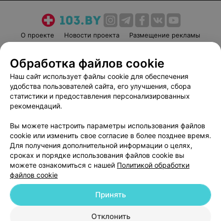
О проекте
Новости проекта
Размещение рекламы
Медицинский маркетинг
Публичный договор
Обработка файлов cookie
Пользовательское соглашение
Способы оплаты
Наш сайт использует файлы cookie для обеспечения
Вакансии
Партнеры
удобства пользователей сайта, его улучшения, сбора
Написать руководителю 103.by
статистики и предоставления персонализированных
Написать в поддержку
рекомендаций.
Персональные настройки cookie
Вы можете настроить параметры использования файлов
Обработка персональных данных
cookie или изменить свое согласие в более позднее время.
Для получения дополнительной информации о целях,
сроках и порядке использования файлов cookie вы
можете ознакомиться с нашей
Политикой обработки
файлов cookie
Принять
© 2026 ООО «Артокс Лаб», УНП 191700409
| 220012, Республика Беларусь,
г. Минск, улица Толбухина, 2, пом. 16 | help@103.by
Отклонить