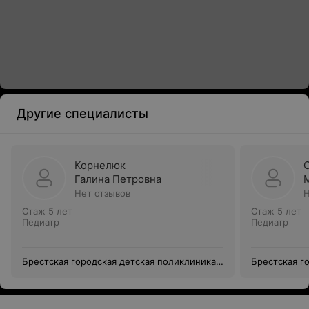
Другие специалисты
Корнелюк
Галина Петровна
Нет отзывов
Н
Стаж 5 лет
Стаж 5 лет
Педиатр
Педиатр
Брестская городская детская поликлиника
Брестская г
№1
№1