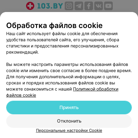
О проекте
Новости проекта
Размещение рекламы
Обработка файлов cookie
Медицинский маркетинг
Публичный договор
Пользовательское соглашение
Способы оплаты
Наш сайт использует файлы cookie для обеспечения
удобства пользователей сайта, его улучшения, сбора
Вакансии
Партнеры
статистики и предоставления персонализированных
Написать руководителю 103.by
рекомендаций.
Написать в поддержку
Вы можете настроить параметры использования файлов
Персональные настройки cookie
cookie или изменить свое согласие в более позднее время.
Обработка персональных данных
Для получения дополнительной информации о целях,
сроках и порядке использования файлов cookie вы
можете ознакомиться с нашей
Политикой обработки
файлов cookie
Принять
© 2026 ООО «Артокс Лаб», УНП 191700409
| 220012, Республика Беларусь,
Отклонить
г. Минск, улица Толбухина, 2, пом. 16 | help@103.by
Персональные настройки Cookie
Служба поддержки
+375 291212755