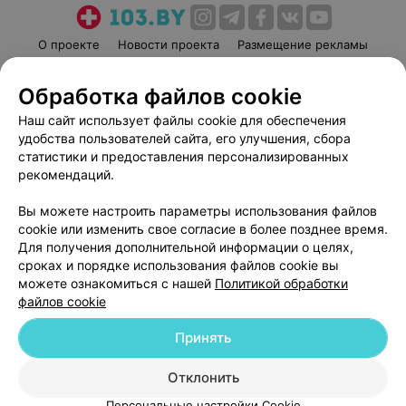
О проекте
Новости проекта
Размещение рекламы
Медицинский маркетинг
Публичный договор
Обработка файлов cookie
Пользовательское соглашение
Способы оплаты
Наш сайт использует файлы cookie для обеспечения
Вакансии
Партнеры
удобства пользователей сайта, его улучшения, сбора
Написать руководителю 103.by
статистики и предоставления персонализированных
Написать в поддержку
рекомендаций.
Персональные настройки cookie
Вы можете настроить параметры использования файлов
Обработка персональных данных
cookie или изменить свое согласие в более позднее время.
Для получения дополнительной информации о целях,
сроках и порядке использования файлов cookie вы
можете ознакомиться с нашей
Политикой обработки
файлов cookie
Принять
© 2026 ООО «Артокс Лаб», УНП 191700409
| 220012, Республика Беларусь,
г. Минск, улица Толбухина, 2, пом. 16 | help@103.by
Отклонить
Служба поддержки
+375 291212755
Персональные настройки Cookie