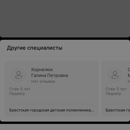
Другие специалисты
Корнелюк
Галина Петровна
Нет отзывов
Н
Стаж 5 лет
Стаж 5 лет
Педиатр
Педиатр
Брестская городская детская поликлиника
Брестская г
№1
№1