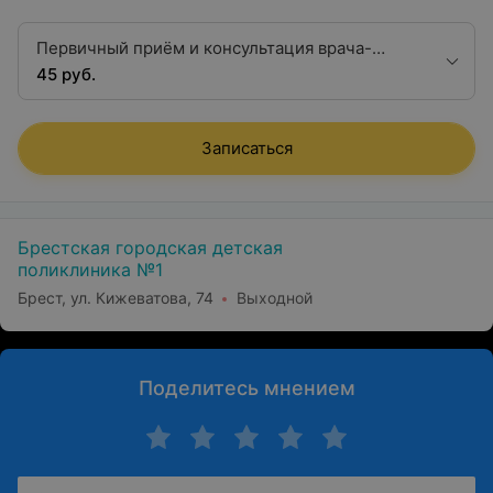
Первичный приём и консультация врача-
педиатра
45 руб.
Записаться
Брестская городская детская
поликлиника №1
Брест, ул. Кижеватова, 74
Выходной
Поделитесь мнением