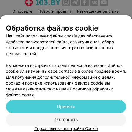
О проекте
Новости проекта
Размещение рекламы
Медицинский маркетинг
Публичный договор
Обработка файлов cookie
Пользовательское соглашение
Способы оплаты
Наш сайт использует файлы cookie для обеспечения
Вакансии
Партнеры
удобства пользователей сайта, его улучшения, сбора
Написать руководителю 103.by
статистики и предоставления персонализированных
Написать в поддержку
рекомендаций.
Персональные настройки cookie
Вы можете настроить параметры использования файлов
Обработка персональных данных
cookie или изменить свое согласие в более позднее время.
Для получения дополнительной информации о целях,
сроках и порядке использования файлов cookie вы
можете ознакомиться с нашей
Политикой обработки
файлов cookie
Принять
© 2026 ООО «Артокс Лаб», УНП 191700409
| 220012, Республика Беларусь,
г. Минск, улица Толбухина, 2, пом. 16 | help@103.by
Отклонить
Служба поддержки
+375 291212755
Персональные настройки Cookie