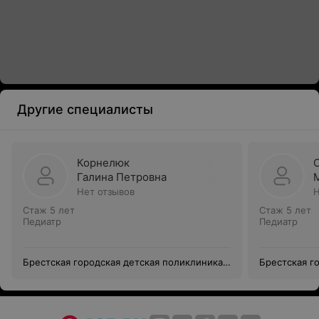
Другие специалисты
Корнелюк
Галина Петровна
Нет отзывов
Н
Стаж 5 лет
Стаж 5 лет
Педиатр
Педиатр
Брестская городская детская поликлиника
Брестская г
№1
№1