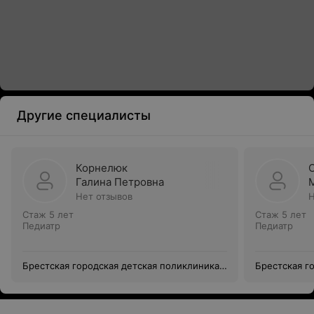
Другие специалисты
Корнелюк
Галина Петровна
Нет отзывов
Н
Стаж 5 лет
Стаж 5 лет
Педиатр
Педиатр
Брестская городская детская поликлиника
Брестская г
№1
№1