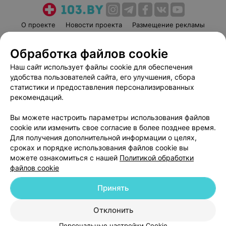
О проекте
Новости проекта
Размещение рекламы
Медицинский маркетинг
Публичный договор
Обработка файлов cookie
Пользовательское соглашение
Способы оплаты
Наш сайт использует файлы cookie для обеспечения
Вакансии
Партнеры
удобства пользователей сайта, его улучшения, сбора
Написать руководителю 103.by
статистики и предоставления персонализированных
Написать в поддержку
рекомендаций.
Персональные настройки cookie
Вы можете настроить параметры использования файлов
Обработка персональных данных
cookie или изменить свое согласие в более позднее время.
Для получения дополнительной информации о целях,
сроках и порядке использования файлов cookie вы
можете ознакомиться с нашей
Политикой обработки
файлов cookie
Принять
© 2026 ООО «Артокс Лаб», УНП 191700409
| 220012, Республика Беларусь,
г. Минск, улица Толбухина, 2, пом. 16 | help@103.by
Отклонить
Служба поддержки
+375 291212755
Персональные настройки Cookie