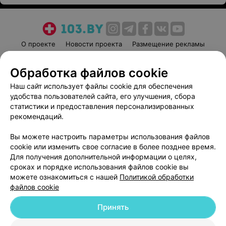
О проекте
Новости проекта
Размещение рекламы
Медицинский маркетинг
Публичный договор
Обработка файлов cookie
Пользовательское соглашение
Способы оплаты
Наш сайт использует файлы cookie для обеспечения
Вакансии
Партнеры
удобства пользователей сайта, его улучшения, сбора
Написать руководителю 103.by
статистики и предоставления персонализированных
Написать в поддержку
рекомендаций.
Персональные настройки cookie
Вы можете настроить параметры использования файлов
Обработка персональных данных
cookie или изменить свое согласие в более позднее время.
Для получения дополнительной информации о целях,
сроках и порядке использования файлов cookie вы
можете ознакомиться с нашей
Политикой обработки
файлов cookie
Принять
© 2026 ООО «Артокс Лаб», УНП 191700409
| 220012, Республика Беларусь,
г. Минск, улица Толбухина, 2, пом. 16 | help@103.by